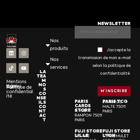
NEWSLETTER
Nos
produits
J’accepte la
transmission de mon e-mail
Nos
selon la politique de
services
LA
confidentialité.
TEA
M
Mentions
NO
légales
CGV
Politique de
S
confidential
CO
ité
NSE
PARIS
PARIS TCG
ILS
57, RUE DE
CARDS
CO
MALTE 75011
STORE
NT
6, RUE
PARIS
AC
RAMPON 75011
T
PARIS
FUJI STORE
FUJI STORE
LILLE
LYON
136, RUE
17, RUE MULET