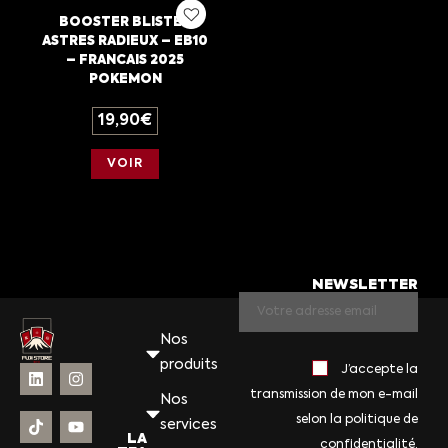
BOOSTER BLISTER
ASTRES RADIEUX – EB10
– FRANCAIS 2025
POKEMON
19,90
€
VOIR
NEWSLETTER
Nos
produits
J’accepte la
transmission de mon e-mail
Nos
selon la politique de
services
LA
confidentialité.