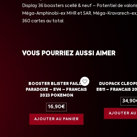
Display 36 boosters scellé & neuf – Potentiel de valor
Méga-Amphinobi-ex MHR et SAR, Méga-Kravarech-ex, M
360 cartes au total.
VOUS POURRIEZ AUSSI AIMER
BOOSTER BLISTER FAILLE
DUOPACK CLEOPS
PARADOXE – EV4 – FRANCAIS
EB11 – FRANCAIS 
2023 POKEMON
34,90
16,90
€
AJOUTER AU
AJOUTER AU PANIER