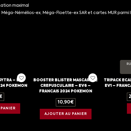
isation maximal
éga-Némélios-ex, Méga-Floette-ex SAR et cartes MUR parmi les 
RU
YTRA – EB9
BOOSTER BLISTER MASCARADE
TRIPACK ECA
2024 POKEMON
CREPUSCULAIRE – EV6 –
EV1 – FRANC
FRANCAIS 2024 POKEMON
€
10,90
€
 PANIER
AJOUTER AU PANIER