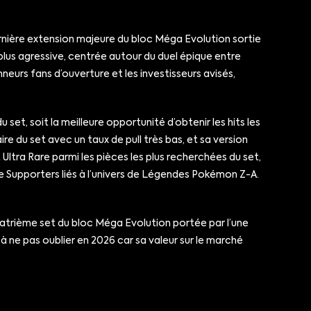
rnière extension majeure du bloc Méga Evolution sortie
lus agressive, centrée autour du duel épique entre
eurs fans d’ouverture et les investisseurs avisés,
t, soit la meilleure opportunité d’obtenir les hits les
re du set avec un taux de pull très bas, et sa version
ltra Rare parmi les pièces les plus recherchées du set,
 Supporters liés à l’univers de Légendes Pokémon Z-A.
uatrième set du bloc Méga Evolution portée par l’une
 ne pas oublier en 2026 car sa valeur sur le marché