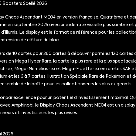
 Boosters Scellé 2026
splay Chaos Ascendant ME04 en version française. Quatrième et de
mé en septembre 2025 avec une identité visuelle plus sombre et p
llumis. Le display est le format de référence pour les collectionn
extension de clôture du bloc.
e 10 cartes pour 360 cartes à découvrir parmi les 120 cartes du se
sion Mega Hyper Rare, la carte la plus rare et la plus spectaculai
rech-ex, Méga-Némélios-ex et Méga-Floette-ex en raretés SAR et U
 et les 6 à 7 cartes Illustration Spéciale Rare de Pokémon et de
ensemble de la boîte pour les collectionneurs les plus exigeants.
tor par excellence pour un potentiel d’investissement maximal. Q
 avec Amphinobi, le Display Chaos Ascendant ME04 est un display à
neurs et investisseurs les plus avisés.
ai 2026