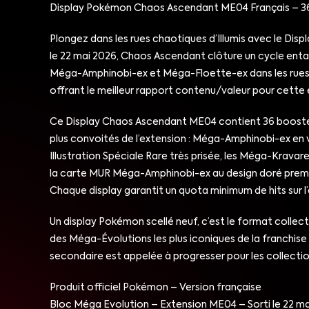
Display Pokémon Chaos Ascendant ME04 Français – 36
Plongez dans les rues chaotiques d’Illumis avec le Di
le 22 mai 2026, Chaos Ascendant clôture un cycle enta
Méga-Amphinobi-ex et Méga-Floette-ex dans les rues d’I
offrant le meilleur rapport contenu/valeur pour cette 
Ce Display Chaos Ascendant ME04 contient 36 boosters d
plus convoités de l’extension : Méga-Amphinobi-ex en ver
Illustration Spéciale Rare très prisée, les Méga-Krava
la carte MUR Méga-Amphinobi-ex au design doré premium
Chaque display garantit un quota minimum de hits sur l’
Un display Pokémon scellé neuf, c’est le format collec
des Méga-Évolutions les plus iconiques de la franchise
secondaire est appelée à progresser pour les collection
Produit officiel Pokémon – Version française
Bloc Méga Evolution – Extension ME04 – Sorti le 22 m