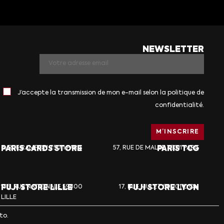
NEWSLETTER
J’accepte la transmission de mon e-mail selon la politique de
confidentialité.
PARIS CARDS STORE
6, RUE RAMPON 75011 PARIS
57, RUE DE MALTE 75011 PARIS
PARIS TCG
FUJI STORE LILLE
136, RUE NATIONALE 59800
17, RUE MULET 69001 LYON
FUJI STORE LYON
LILLE
to.