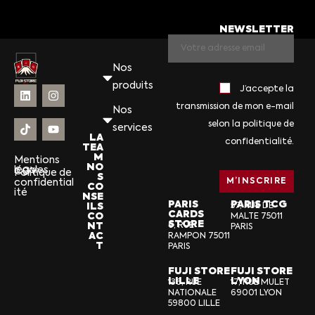
NEWSLETTER
Nos
produits
J’accepte la
transmission de mon e-mail
Nos
selon la politique de
services
LA
confidentialité.
TEA
M
Mentions
NO
légales
CGV
Politique de
S
confidential
CO
ité
NSE
PARIS
PARIS TCG
ILS
57, RUE DE
CARDS
CO
MALTE 75011
STORE
NT
6, RUE
PARIS
AC
RAMPON 75011
T
PARIS
FUJI STORE
FUJI STORE
LILLE
LYON
136, RUE
17, RUE MULET
NATIONALE
69001 LYON
59800 LILLE