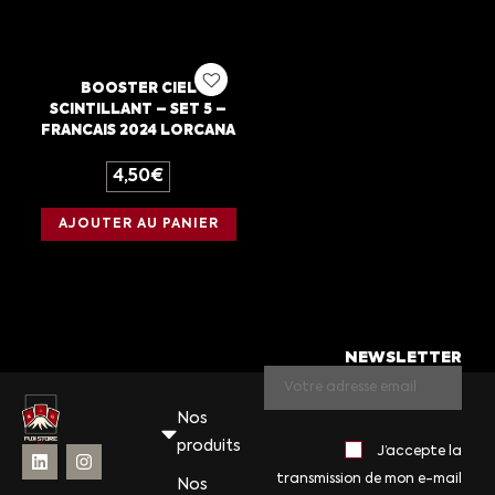
BOOSTER CIEL
SCINTILLANT – SET 5 –
FRANCAIS 2024 LORCANA
4,50
€
AJOUTER AU PANIER
NEWSLETTER
Nos
produits
J’accepte la
transmission de mon e-mail
Nos