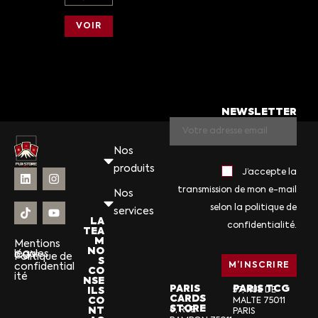
VOIR
NEWSLETTER
Nos
produits
J’accepte la
transmission de mon e-mail
Nos
selon la politique de
services
LA
confidentialité.
TEA
M
Mentions
NO
légales
CGV
Politique de
S
confidential
CO
ité
NSE
PARIS
PARIS TCG
ILS
57, RUE DE
CARDS
CO
MALTE 75011
STORE
NT
6, RUE
PARIS