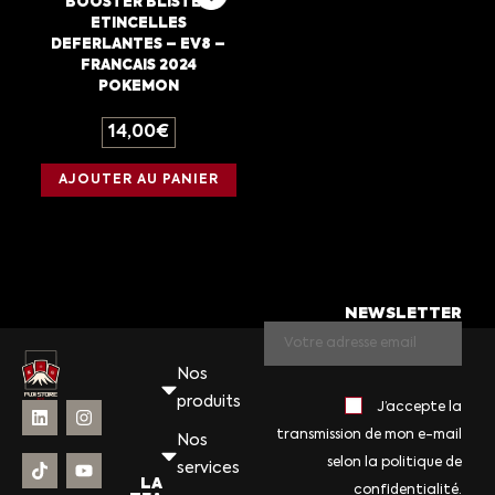
BOOSTER BLISTER
ETINCELLES
DEFERLANTES – EV8 –
FRANCAIS 2024
POKEMON
14,00
€
AJOUTER AU PANIER
NEWSLETTER
Nos
produits
J’accepte la
transmission de mon e-mail
Nos
selon la politique de
services
LA
confidentialité.