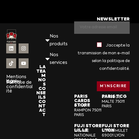
NEWSLETTER
Nos
produits
J’accepte la
transmission de mon e-mail
Nos
selon la politique de
services
LA
confidentialité.
TEA
M
Mentions
NO
légales
CGV
Politique de
S
confidential
CO
ité
NSE
PARIS
PARIS TCG
ILS
57, RUE DE
CARDS
CO
MALTE 75011
STORE
NT
6, RUE
PARIS
AC
RAMPON 75011
T
PARIS
FUJI STORE
FUJI STORE
LILLE
LYON
136, RUE
17, RUE MULET
NATIONALE
69001 LYON