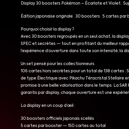
Display 30 boosters Pokémon – Écarlate et Violet : Su
Édition japonaise originale · 30 boosters · 5 cartes par 
Pourquoi choisir la display ?
Avec 30 boosters regroupés en un seul achat, la display
SPEC et secrètes — tout en profitant du meilleur rappo
l’expérience d’ouverture dans toute son intensité, la di
Un set pensé pour les collectionneurs
106 cartes hors secrètes pour un total de 138 cartes :
de type Électrique avec Pikachu Téracristal Stellaire en
promise à une belle valorisation dans le temps. La SA
garantis par display, chaque ouverture est une expérien
La display en un coup d’œil :
30 boosters officiels japonais scellés
5 cartes par booster — 150 cartes au total