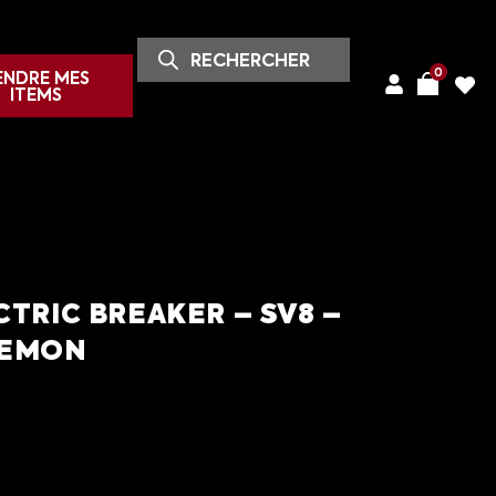
0
ENDRE MES
ITEMS
CTRIC BREAKER – SV8 –
KEMON