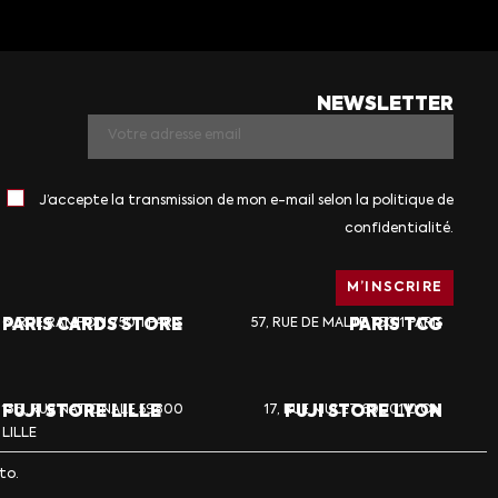
NEWSLETTER
J’accepte la transmission de mon e-mail selon la politique de
confidentialité.
PARIS CARDS STORE
6, RUE RAMPON 75011 PARIS
57, RUE DE MALTE 75011 PARIS
PARIS TCG
FUJI STORE LILLE
136, RUE NATIONALE 59800
17, RUE MULET 69001 LYON
FUJI STORE LYON
LILLE
to.