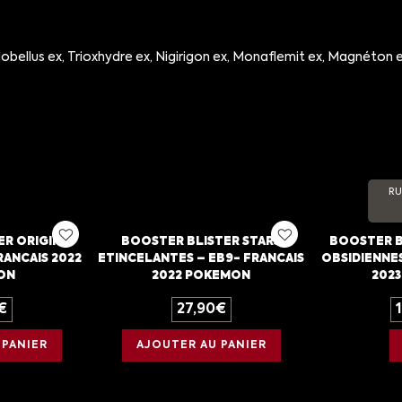
lobellus ex, Trioxhydre ex, Nigirigon ex, Monaflemit ex, Magnéton 
RU
ER ORIGINE
BOOSTER BLISTER STARS
BOOSTER B
RANCAIS 2022
ETINCELANTES – EB9- FRANCAIS
OBSIDIENNES
ON
2022 POKEMON
202
€
27,90
€
 PANIER
AJOUTER AU PANIER