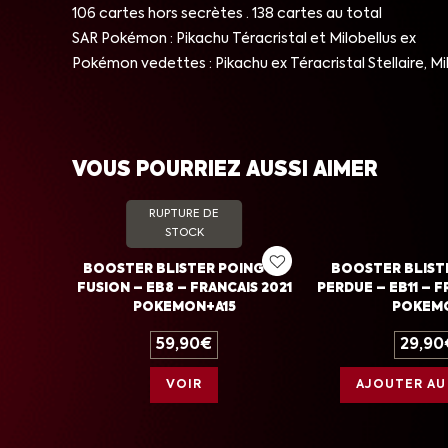
106 cartes hors secrètes · 138 cartes au total
SAR Pokémon : Pikachu Téracristal et Milobellus ex
Pokémon vedettes : Pikachu ex Téracristal Stellaire, Mi
VOUS POURRIEZ AUSSI AIMER
RUPTURE DE
STOCK
BOOSTER BLISTER POING DE
BOOSTER BLIST
FUSION – EB8 – FRANCAIS 2021
PERDUE – EB11 – F
POKEMON+A15
POKEM
59,90
€
29,90
VOIR
AJOUTER AU