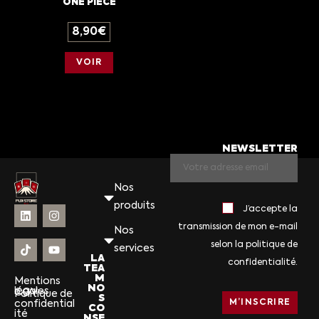
ONE PIECE
8,90
€
VOIR
NEWSLETTER
Nos
produits
J’accepte la
transmission de mon e-mail
Nos
selon la politique de
services
LA
confidentialité.
TEA
M
Mentions
NO
légales
CGV
Politique de
S
confidential
CO
ité
NSE