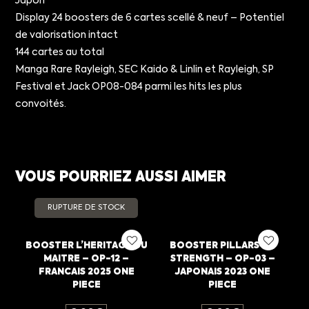
Japon
Display 24 boosters de 6 cartes scellé & neuf – Potentiel
de valorisation intact
144 cartes au total
Manga Rare Rayleigh, SEC Kaido & Linlin et Rayleigh, SP
Festival et Jack OP08-084 parmi les hits les plus
convoités.
VOUS POURRIEZ AUSSI AIMER
RUPTURE DE STOCK
BOOSTER L’HERITAGE DU
BOOSTER PILLARS OF
MAITRE – OP-12 –
STRENGTH – OP-03 –
FRANCAIS 2025 ONE
JAPONAIS 2023 ONE
PIECE
PIECE