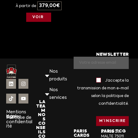
379,00
€
À partir de
VOIR
NEWSLETTER
Nos
produits
J’accepte la
transmission de mon e-mail
Nos
selon la politique de
services
LA
confidentialité.
TEA
M
Mentions
NO
légales
CGV
Politique de
S
confidential
CO
ité
NSE
PARIS
PARIS TCG
ILS
57, RUE DE
CARDS
CO
MALTE 75011