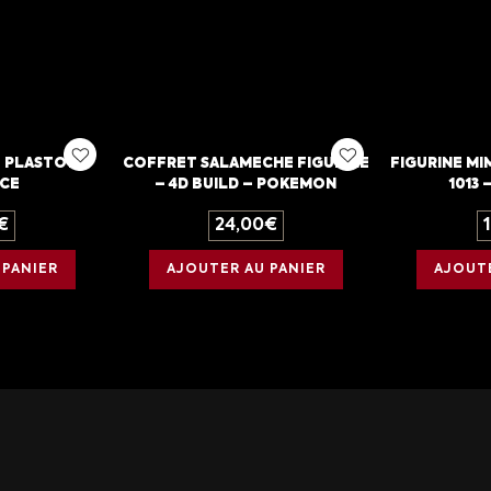
– PLASTOY –
COFFRET SALAMECHE FIGURINE
FIGURINE MI
ECE
– 4D BUILD – POKEMON
1013
€
24,00
€
 PANIER
AJOUTER AU PANIER
AJOUTE