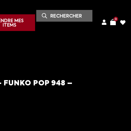
0
ENDRE MES
ITEMS
– FUNKO POP 948 –