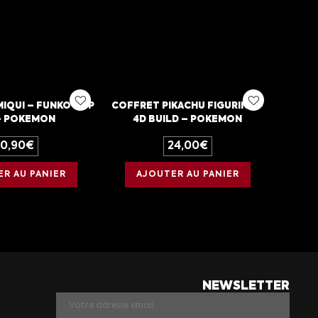
MIQUI – FUNKO POP
COFFRET PIKACHU FIGURINE –
 – POKEMON
4D BUILD – POKEMON
10,90
€
24,00
€
R AU PANIER
AJOUTER AU PANIER
NEWSLETTER