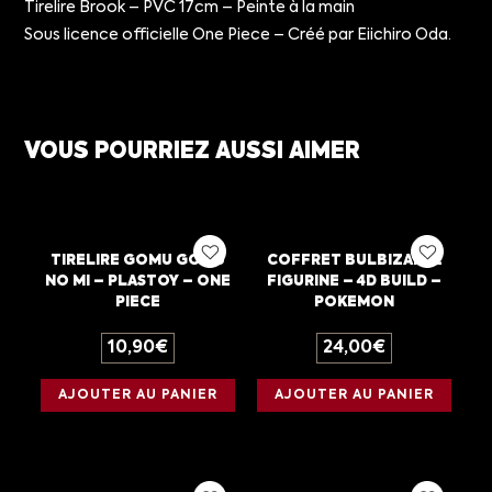
Tirelire Brook – PVC 17cm – Peinte à la main
Sous licence officielle One Piece – Créé par Eiichiro Oda.
VOUS POURRIEZ AUSSI AIMER
TIRELIRE GOMU GOMU
COFFRET BULBIZARRE
NO MI – PLASTOY – ONE
FIGURINE – 4D BUILD –
PIECE
POKEMON
10,90
€
24,00
€
AJOUTER AU PANIER
AJOUTER AU PANIER