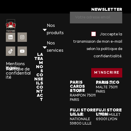
NEWSLETTER
Nos
produits
J’accepte la
transmission de mon e-mail
Nos
selon la politique de
services
LA
confidentialité.
TEA
M
Mentions
NO
légales
CGV
Politique de
S
confidential
CO
ité
NSE
PARIS
PARIS TCG
ILS
57, RUE DE
CARDS
CO
MALTE 75011
STORE
NT
6, RUE
PARIS
AC
RAMPON 75011
T
PARIS
FUJI STORE
FUJI STORE
LILLE
LYON
136, RUE
17, RUE MULET
NATIONALE
69001 LYON
59800 LILLE