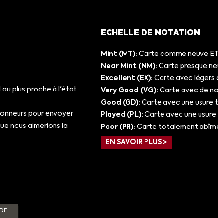
ECHELLE DE NOTATION
Mint (MT):
Carte comme neuve ET/
Near Mint (NM):
Carte presque ne
Excellent (EX):
Carte avec légers 
au plus proche à l'état
Very Good (VG):
Carte avec de nom
Good (GD):
Carte avec une usure 
ionneurs pour envoyer
Played (PL):
Carte avec une usure
e nous aimerions la
Poor (PR):
Carte totalement abîm
EN SAVOIR PLUS >
 DE