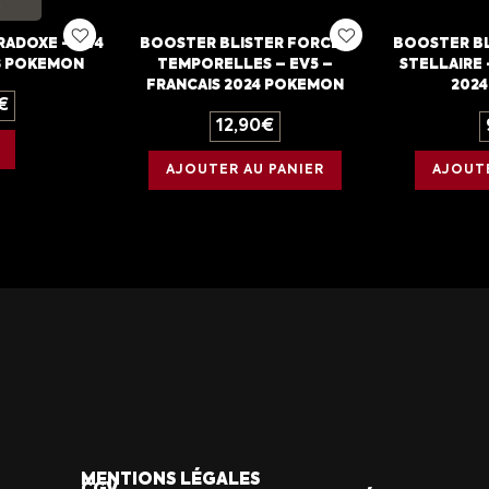
RADOXE – EV4
BOOSTER BLISTER FORCES
BOOSTER B
23 POKEMON
TEMPORELLES – EV5 –
STELLAIRE 
FRANCAIS 2024 POKEMON
202
€
12,90
€
AJOUTER AU PANIER
AJOUTE
MENTIONS LÉGALES