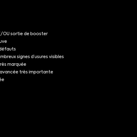
OU sortie de booster
uve
défauts
breux signes d’usures visibles
très marquée
 avancée très importante
ée