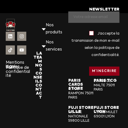
NEWSLETTER
Nos
produits
J’accepte la
transmission de mon e-mail
Nos
selon la politique de
services
LA
confidentialité.
TEA
M
Mentions
NO
légales
CGV
Politique de
S
confidential
CO
ité
NSE
PARIS
PARIS TCG
ILS
57, RUE DE
CARDS
CO
MALTE 75011
STORE
NT
6, RUE
PARIS
AC
RAMPON 75011
T
PARIS
FUJI STORE
FUJI STORE
LILLE
LYON
136, RUE
17, RUE MULET
NATIONALE
69001 LYON
59800 LILLE