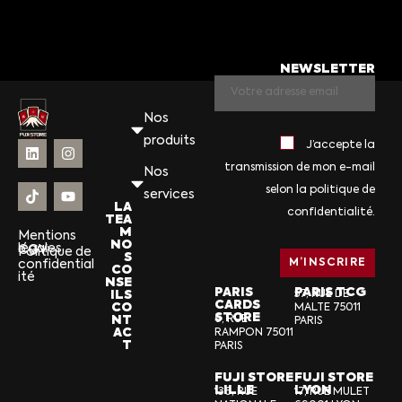
NEWSLETTER
Nos
produits
J’accepte la
transmission de mon e-mail
Nos
selon la politique de
services
LA
confidentialité.
TEA
M
Mentions
NO
légales
CGV
Politique de
S
confidential
CO
ité
NSE
PARIS
PARIS TCG
ILS
57, RUE DE
CARDS
CO
MALTE 75011
STORE
NT
6, RUE
PARIS
AC
RAMPON 75011
T
PARIS
FUJI STORE
FUJI STORE
LILLE
LYON
136, RUE
17, RUE MULET