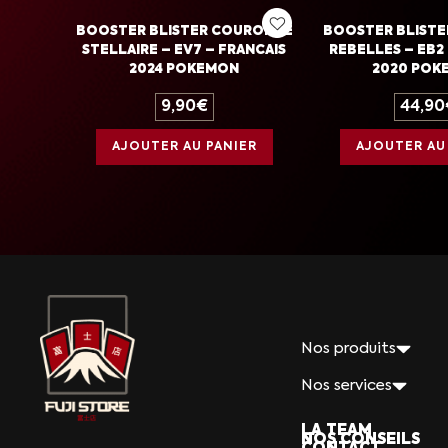
BOOSTER BLISTER COURONNE
BOOSTER BLISTE
STELLAIRE – EV7 – FRANCAIS
REBELLES – EB2 
2024 POKEMON
2020 POK
9,90
€
44,90
AJOUTER AU PANIER
AJOUTER AU
Nos produits
Nos services
LA TEAM
NOS CONSEILS