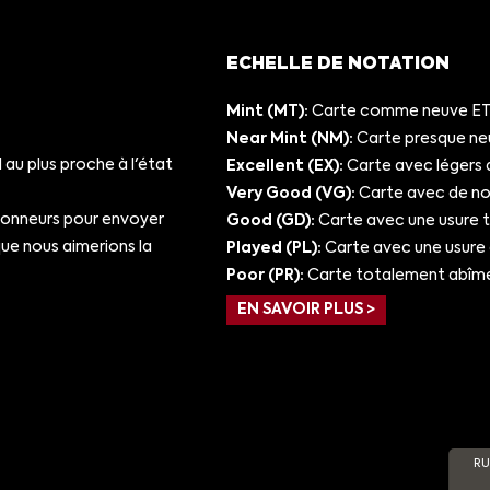
ECHELLE DE NOTATION
Mint (MT):
Carte comme neuve ET/
Near Mint (NM):
Carte presque ne
au plus proche à l'état
Excellent (EX):
Carte avec légers 
Very Good (VG):
Carte avec de nom
ionneurs pour envoyer
Good (GD):
Carte avec une usure 
e nous aimerions la
Played (PL):
Carte avec une usure
Poor (PR):
Carte totalement abîm
EN SAVOIR PLUS >
RU