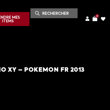
0
ENDRE MES
ITEMS
MO XY – POKEMON FR 2013