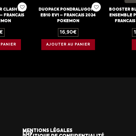
R CLASH DES
DUOPACK PONDRALUGON –
BOOSTER BL
– FRANCAIS
EB10 EV1 – FRANCAIS 2024
ENSEMBLE P
EMON
POKEMON
FRANCAIS
€
16,90
€
 PANIER
AJOUTER AU PANIER
MENTIONS LÉGALES
CGV