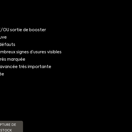
OU sortie de booster
uve
défauts
breux signes d’usures visibles
très marquée
 avancée très importante
ée
PTURE DE
STOCK