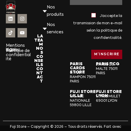
Nos
produits
J’accepte la
transmission de mon e-mail
Nos
selon la politique de
services
LA
confidentialité.
TEA
M
Mentions
NO
légales
CGV
Politique de
S
confidential
CO
ité
NSE
PARIS
PARIS TCG
ILS
57, RUE DE
CARDS
CO
MALTE 75011
STORE
NT
6, RUE
PARIS
AC
RAMPON 75011
T
PARIS
FUJI STORE
FUJI STORE
LILLE
LYON
136, RUE
17, RUE MULET
NATIONALE
69001 LYON
59800 LILLE
Fuji Store – Copyright © 2026 – Tous droits réservés. Fait avec