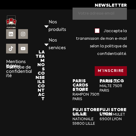
NEWSLETTER
Nos
produits
J’accepte la
transmission de mon e-mail
Nos
selon la politique de
services
LA
confidentialité.
TEA
M
Mentions
NO
légales
CGV
Politique de
S
confidential
CO
ité
NSE
PARIS
PARIS TCG
ILS
57, RUE DE
CARDS
CO
MALTE 75011
STORE
NT
6, RUE
PARIS
AC
RAMPON 75011
T
PARIS
FUJI STORE
FUJI STORE
LILLE
LYON
136, RUE
17, RUE MULET
NATIONALE
69001 LYON
59800 LILLE