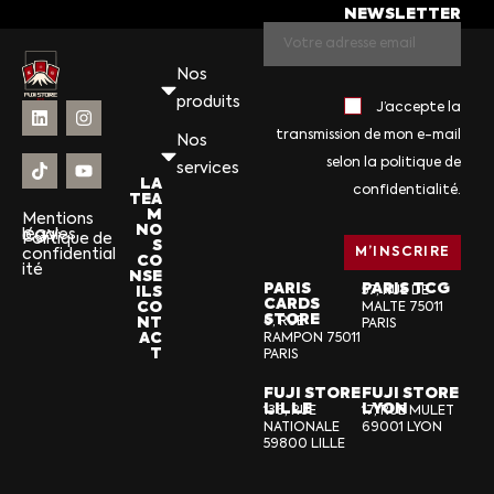
NEWSLETTER
Nos
produits
J’accepte la
transmission de mon e-mail
Nos
selon la politique de
services
LA
confidentialité.
TEA
M
Mentions
NO
légales
CGV
Politique de
S
confidential
CO
ité
NSE
PARIS
PARIS TCG
ILS
57, RUE DE
CARDS
CO
MALTE 75011
STORE
NT
6, RUE
PARIS
AC
RAMPON 75011
T
PARIS
FUJI STORE
FUJI STORE
LILLE
LYON
136, RUE
17, RUE MULET
NATIONALE
69001 LYON
59800 LILLE