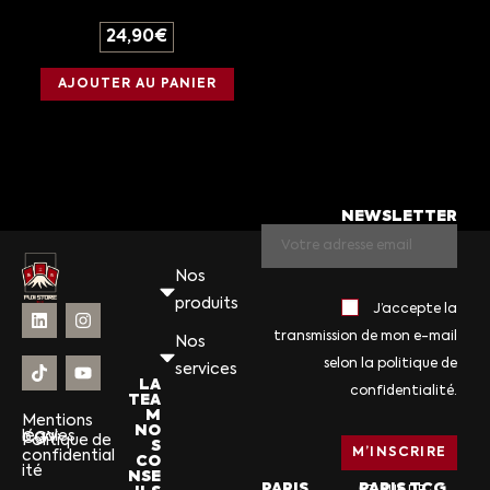
24,90
€
AJOUTER AU PANIER
NEWSLETTER
Nos
produits
J’accepte la
transmission de mon e-mail
Nos
selon la politique de
services
LA
confidentialité.
TEA
M
Mentions
NO
légales
CGV
Politique de
S
confidential
CO
ité
NSE
PARIS
PARIS TCG