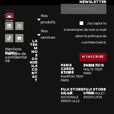
NEWSLETTER
Nos
produits
J’accepte la
transmission de mon e-mail
Nos
selon la politique de
services
LA
confidentialité.
TEA
M
Mentions
NO
légales
CGV
Politique de
S
confidential
CO
ité
NSE
PARIS
PARIS TCG
ILS
57, RUE DE
CARDS
CO
MALTE 75011
STORE
NT
6, RUE
PARIS
AC
RAMPON 75011
T
PARIS
FUJI STORE
FUJI STORE
LILLE
LYON
136, RUE
17, RUE MULET
NATIONALE
69001 LYON
59800 LILLE