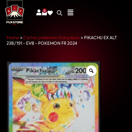
0
Home
>
Cartes pokémon françaises
>
PIKACHU EX ALT
238/191 - EV8 - POKEMON FR 2024