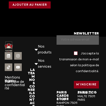
AJOUTER AU PANIER
NEWSLETTER
Nos
produits
J’accepte la
transmission de mon e-mail
Nos
selon la politique de
services
LA
confidentialité.
TEA
M
Mentions
NO
légales
CGV
Politique de
S
confidential
CO
ité
NSE
PARIS
PARIS TCG
ILS
57, RUE DE
CARDS
CO
MALTE 75011
STORE
NT
6, RUE
PARIS
AC
RAMPON 75011