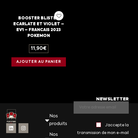
BOOSTER BLISTER
ECARLATE ET VIOLET –
EV1 – FRANCAIS 2023
POKEMON
11,90
€
AJOUTER AU PANIER
NEWSLETTER
Nos
produits
J’accepte la
transmission de mon e-mail
Nos