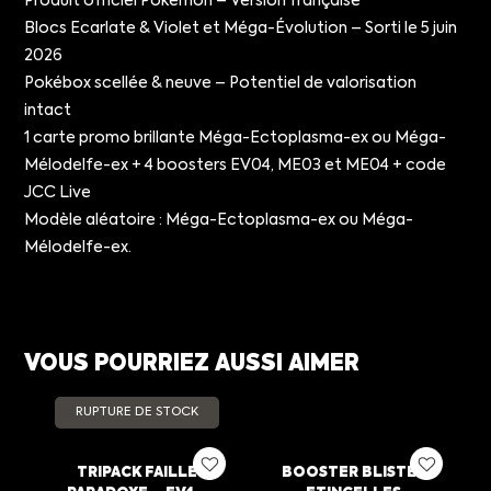
Produit officiel Pokémon – Version française
Blocs Ecarlate & Violet et Méga-Évolution – Sorti le 5 juin
2026
Pokébox scellée & neuve – Potentiel de valorisation
intact
1 carte promo brillante Méga-Ectoplasma-ex ou Méga-
Mélodelfe-ex + 4 boosters EV04, ME03 et ME04 + code
JCC Live
Modèle aléatoire : Méga-Ectoplasma-ex ou Méga-
Mélodelfe-ex.
VOUS POURRIEZ AUSSI AIMER
RUPTURE DE STOCK
TRIPACK FAILLE
BOOSTER BLISTER