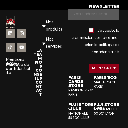
NEWSLETTER
Nos
produits
J’accepte la
transmission de mon e-mail
Nos
selon la politique de
services
LA
confidentialité.
TEA
M
Mentions
NO
légales
CGV
Politique de
S
confidential
CO
ité
NSE
PARIS
PARIS TCG
ILS
57, RUE DE
CARDS
CO
MALTE 75011
STORE
NT
6, RUE
PARIS
AC
RAMPON 75011
T
PARIS
FUJI STORE
FUJI STORE
LILLE
LYON
136, RUE
17, RUE MULET
NATIONALE
69001 LYON
59800 LILLE