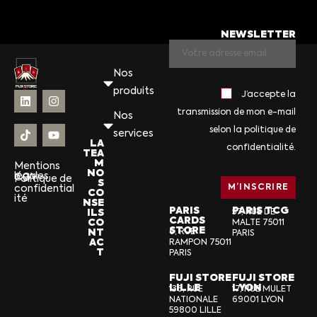
NEWSLETTER
Nos
produits
J’accepte la
transmission de mon e-mail
Nos
selon la politique de
services
LA
confidentialité.
TEA
M
Mentions
NO
légales
CGV
Politique de
S
confidential
CO
ité
NSE
PARIS
PARIS TCG
ILS
57, RUE DE
CARDS
CO
MALTE 75011
STORE
NT
6, RUE
PARIS
AC
RAMPON 75011
T
PARIS
FUJI STORE
FUJI STORE
LILLE
LYON
136, RUE
17, RUE MULET
NATIONALE
69001 LYON
59800 LILLE