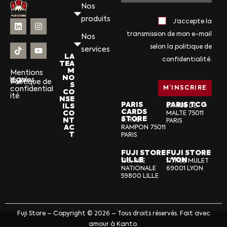
Nos
produits
J’accepte la
transmission de mon e-mail
Nos
selon la politique de
services
LA
confidentialité.
TEA
M
Mentions
NO
légales
CGV
Politique de
S
confidential
CO
ité
NSE
PARIS
PARIS TCG
ILS
57, RUE DE
CARDS
CO
MALTE 75011
STORE
NT
6, RUE
PARIS
AC
RAMPON 75011
T
PARIS
FUJI STORE
FUJI STORE
LILLE
LYON
136, RUE
17, RUE MULET
NATIONALE
69001 LYON
59800 LILLE
Fuji Store – Copyright © 2026 – Tous droits réservés. Fait avec
amour à Kanto.