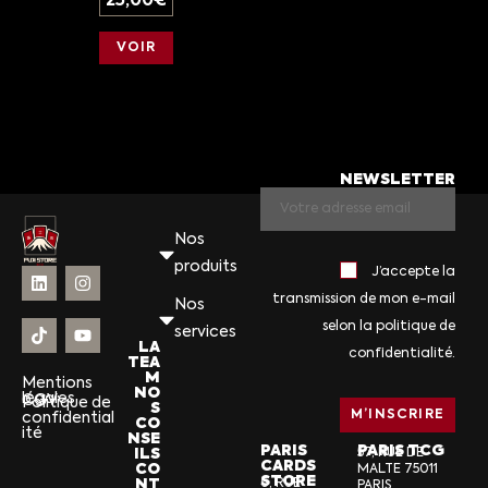
25,00
€
VOIR
NEWSLETTER
Nos
produits
J’accepte la
transmission de mon e-mail
Nos
selon la politique de
services
LA
confidentialité.
TEA
M
Mentions
NO
légales
CGV
Politique de
S
confidential
CO
ité
NSE
PARIS
PARIS TCG
ILS
57, RUE DE
CARDS
CO
MALTE 75011
STORE
NT
6, RUE
PARIS