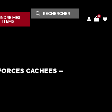
0
ENDRE MES
ITEMS
 FORCES CACHEES –