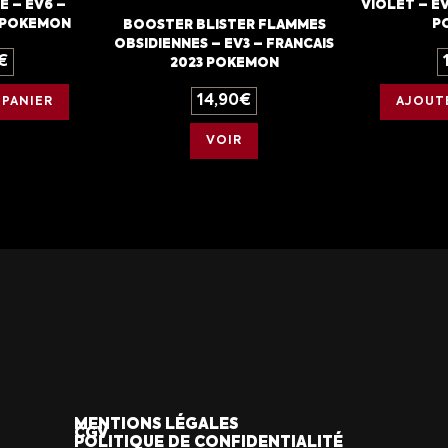
E – EV6 –
VIOLET – EV
4 POKEMON
P
BOOSTER BLISTER FLAMMES
OBSIDIENNES – EV3 – FRANCAIS
€
2023 POKEMON
14,90
€
 PANIER
AJOUTE
VOIR
MENTIONS LÉGALES
CGV
POLITIQUE DE CONFIDENTIALITÉ