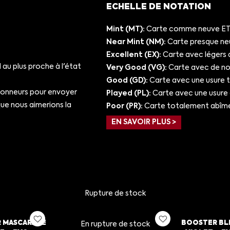
ECHELLE DE NOTATION
Mint (MT):
Carte comme neuve ET/
Near Mint (NM):
Carte presque ne
Excellent (EX):
Carte avec légers 
au plus proche à l'état
Very Good (VG):
Carte avec de nom
Good (GD):
Carte avec une usure 
ionneurs pour envoyer
Played (PL):
Carte avec une usure
e nous aimerions la
Poor (PR):
Carte totalement abîm
EN SAVOIR PLUS >
Rupture de stock
R MASCARADE
BOOSTER BLI
En rupture de stock