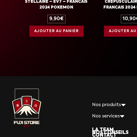
STELLAIRE – EV7 – FRANCAIS
CREPUSCULAIR
2024 POKEMON
FRANCAIS 202
9,90
€
10,90
AJOUTER AU PANIER
AJOUTER AU
Nos produits
Nos services
LA TEAM
NOS CONSEILS
CONTACT