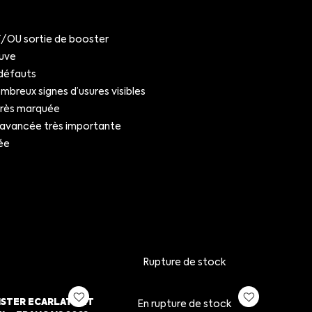
OU sortie de booster
uve
défauts
breux signes d’usures visibles
très marquée
 avancée très importante
ée
Rupture de stock
STER ECARLATE ET
En rupture de stock