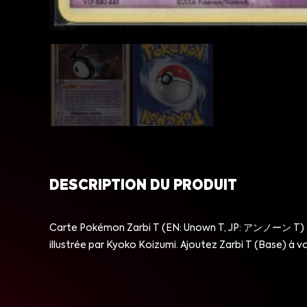
DESCRIPTION DU PRODUIT
Carte Pokémon Zarbi T (EN: Unown T, JP: アンノーン T) T/2
illustrée par Kyoko Koizumi. Ajoutez Zarbi T (Base) à vot