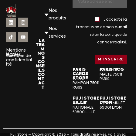
Nos
produits
J’accepte la
transmission de mon e-mail
Nos
selon la politique de
services
LA
confidentialité.
TEA
M
Mentions
NO
légales
CGV
Politique de
S
confidential
CO
ité
NSE
PARIS
PARIS TCG
ILS
57, RUE DE
CARDS
CO
MALTE 75011
STORE
NT
6, RUE
PARIS
AC
RAMPON 75011
T
PARIS
FUJI STORE
FUJI STORE
LILLE
LYON
136, RUE
17, RUE MULET
NATIONALE
69001 LYON
59800 LILLE
Fuji Store – Copyright © 2026 – Tous droits réservés. Fait avec