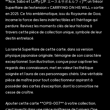
**Ace, Sabo et Luffy (JP: エース＆サボ＆ルフィ)**, un trésor
SuperRare de l’extension « CARRYING ON HIS WILL » sortie
en 2025. Ce trio emblématique, issu du Royaume de Goa,
incarne la force des liens indéfectibles et l’héritage qui
perdure. Revivez les moments clés de leur histoire à
travers cette pièce de collection unique, symbole de leur
destin entrelacé.
La rareté SuperRare de cette carte, dans sa version
physique japonaise originale, témoigne de son caractère
exceptionnel. Son illustration, conçue pour captiver les
regards des connaisseurs, met en valeur l’esthétique
soignée et l’aura de ces personnages chéris. Une véritable
pièce de maître pour tout collectionneur aspirant à
posséder des cartes d’exception, dont la convoitise ne
cesse de croître.
Ajouter cette carte **OP13-007** à votre collection,
c’est investir dans une pièce maîtresse de l’univers One