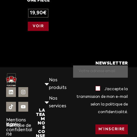
ONE PIECE
19,90
€
VOIR
NEWSLETTER
Nos
produits
J’accepte la
transmission de mon e-mail
Nos
selon la politique de
services
LA
confidentialité.
TEA
M
Mentions
NO
légales
CGV
Politique de
S
confidential
CO
ité
NSE