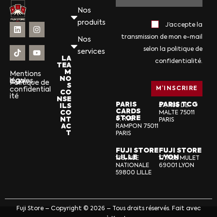
Nos
produits
J’accepte la
transmission de mon e-mail
Nos
selon la politique de
services
LA
confidentialité.
TEA
M
Mentions
NO
légales
CGV
Politique de
S
confidential
CO
ité
NSE
PARIS
PARIS TCG
ILS
57, RUE DE
CARDS
CO
MALTE 75011
STORE
NT
6, RUE
PARIS
AC
RAMPON 75011
T
PARIS
FUJI STORE
FUJI STORE
LILLE
LYON
136, RUE
17, RUE MULET
NATIONALE
69001 LYON
59800 LILLE
Fuji Store – Copyright © 2026 – Tous droits réservés. Fait avec