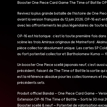
Booster One Piece Card Game The Time of Battle OP-
Revivez la plus grande bataille de l’histoire de One Pi
avant la version française du 12 juin 2026, OP-16 est 
avec les affrontements les plus légendaires de toute la
OP-16 est historique : c’est la toute première fois da
scène les trois Amiraux originaux de Marineford : Akain
pièce collector absolument unique. Les cartes SP Cold 
au fort potentiel collector et Bartholomew Kuma — fig
Un booster One Piece scellé japonais neuf, c’est aussi
précédent, faisant de The Time of Battle la sortie qui 
est la référence absolue pour les collectionneurs et inv
précédents sets.
Produit officiel Bandai – One Piece Card Game – Versi
Extension OP-16 The Time of Battle – Sorti le 30 mai 
Booster scellé & neuf – Potentiel de valorisation exce