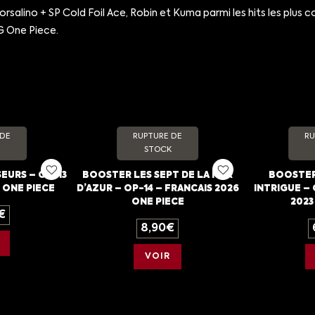
salino + SP Cold Foil Ace, Robin et Kuma parmi les hits les plus 
G One Piece.
 DE
RUPTURE DE
RU
STOCK
EURS – OP-13
BOOSTER LES SEPT DE LA MER
BOOSTER
 ONE PIECE
D’AZUR – OP-14 – FRANCAIS 2026
INTRIGUE –
ONE PIECE
2023
€
8,90
€
VOIR