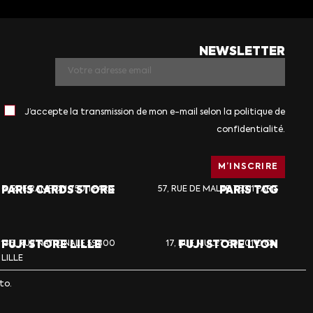
NEWSLETTER
J’accepte la transmission de mon e-mail selon la politique de
confidentialité.
PARIS CARDS STORE
6, RUE RAMPON 75011 PARIS
57, RUE DE MALTE 75011 PARIS
PARIS TCG
FUJI STORE LILLE
136, RUE NATIONALE 59800
17, RUE MULET 69001 LYON
FUJI STORE LYON
LILLE
to.