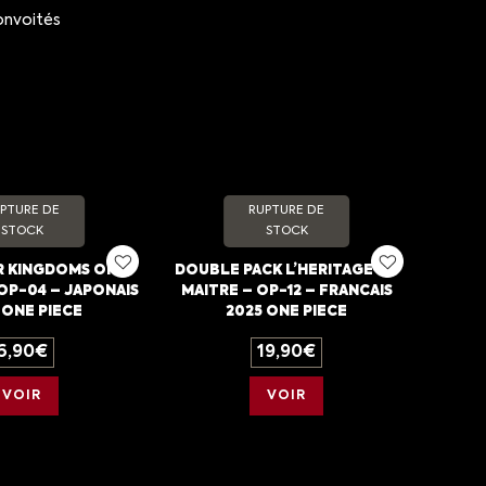
convoités
PTURE DE
RUPTURE DE
STOCK
STOCK
 KINGDOMS OF
DOUBLE PACK L’HERITAGE DU
 OP-04 – JAPONAIS
MAITRE – OP-12 – FRANCAIS
 ONE PIECE
2025 ONE PIECE
6,90
€
19,90
€
VOIR
VOIR