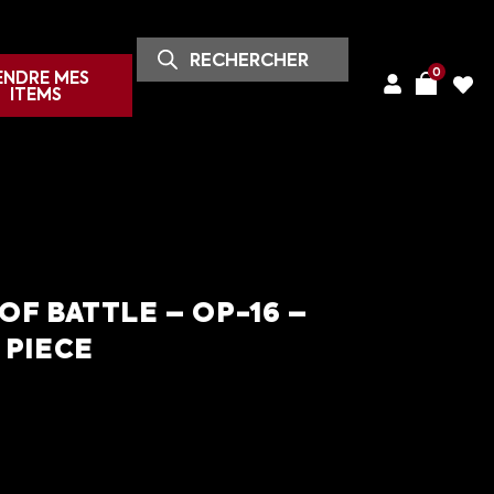
0
ENDRE MES
ITEMS
OF BATTLE – OP-16 –
 PIECE