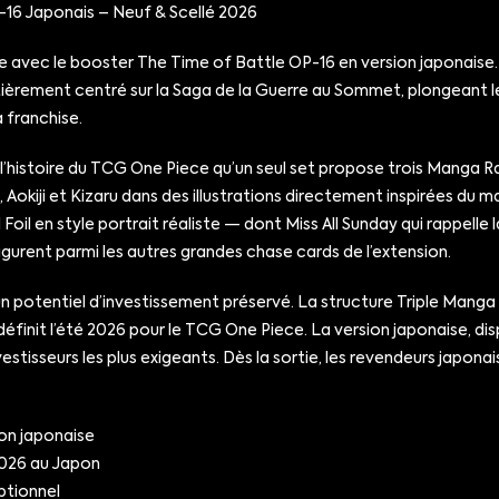
16 Japonais – Neuf & Scellé 2026
ece avec le booster The Time of Battle OP-16 en version japonaise.
entièrement centré sur la Saga de la Guerre au Sommet, plongeant
 franchise.
ns l’histoire du TCG One Piece qu’un seul set propose trois Manga
u, Aokiji et Kizaru dans des illustrations directement inspirées du
Foil en style portrait réaliste — dont Miss All Sunday qui rappell
urent parmi les autres grandes chase cards de l’extension.
 un potentiel d’investissement préservé. La structure Triple Man
définit l’été 2026 pour le TCG One Piece. La version japonaise, di
estisseurs les plus exigeants. Dès la sortie, les revendeurs japonai
on japonaise
2026 au Japon
ptionnel