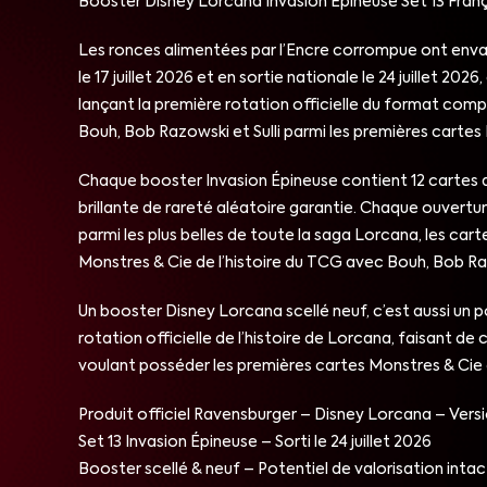
Booster Disney Lorcana Invasion Épineuse Set 13 Franç
Les ronces alimentées par l’Encre corrompue ont envah
le 17 juillet 2026 et en sortie nationale le 24 juillet 
lançant la première rotation officielle du format compé
Bouh, Bob Razowski et Sulli parmi les premières cartes 
Chaque booster Invasion Épineuse contient 12 cartes alé
brillante de rareté aléatoire garantie. Chaque ouvertur
parmi les plus belles de toute la saga Lorcana, les cart
Monstres & Cie de l’histoire du TCG avec Bouh, Bob Raz
Un booster Disney Lorcana scellé neuf, c’est aussi un 
rotation officielle de l’histoire de Lorcana, faisant d
voulant posséder les premières cartes Monstres & Cie d
Produit officiel Ravensburger – Disney Lorcana – Vers
Set 13 Invasion Épineuse – Sorti le 24 juillet 2026
Booster scellé & neuf – Potentiel de valorisation intac