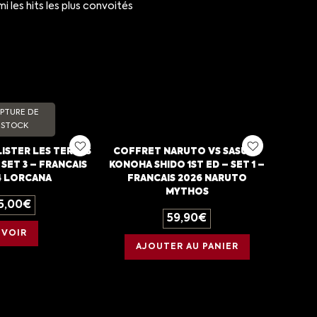
 les hits les plus convoités
PTURE DE
STOCK
ISTER LES TERRES
COFFRET NARUTO VS SASUKE
 SET 3 – FRANCAIS
KONOHA SHIDO 1ST ED – SET 1 –
4 LORCANA
FRANCAIS 2026 NARUTO
MYTHOS
5,00
€
59,90
€
VOIR
AJOUTER AU PANIER