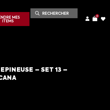
0
ENDRE MES
ITEMS
EPINEUSE – SET 13 –
RCANA