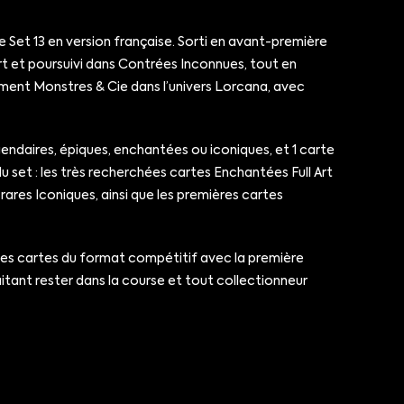
Set 13 en version française. Sorti en avant-première
sort et poursuivi dans Contrées Inconnues, tout en
lement Monstres & Cie dans l’univers Lorcana, avec
gendaires, épiques, enchantées ou iconiques, et 1 carte
u set : les très recherchées cartes Enchantées Full Art
 rares Iconiques, ainsi que les premières cartes
e les cartes du format compétitif avec la première
aitant rester dans la course et tout collectionneur