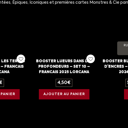
ntées, Épiques, Iconiques et premières cartes Monstres & Cie parmi
RU
 LES TERRES
BOOSTER LUEURS DANS LES
BOOSTER BL
 – FRANCAIS
PROFONDEURS – SET 10 –
D’ENCRES –
CANA
FRANCAIS 2025 LORCANA
202
€
4,50
€
 PANIER
AJOUTER AU PANIER