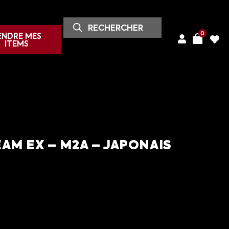
0
ENDRE MES
ITEMS
M EX – M2A – JAPONAIS