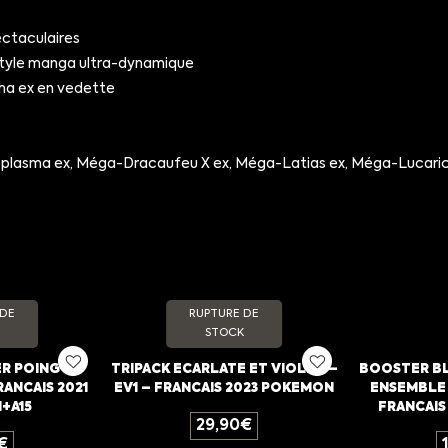
ectaculaires
style manga ultra-dynamique
a ex en vedette
asma ex, Méga-Dracaufeu X ex, Méga-Latias ex, Méga-Lucario 
 DE
RUPTURE DE
STOCK
R POING DE
TRIPACK ECARLATE ET VIOLET –
BOOSTER BL
RANCAIS 2021
EV1 – FRANCAIS 2023 POKEMON
ENSEMBLE 
+A15
FRANCAIS
29,90
€
€