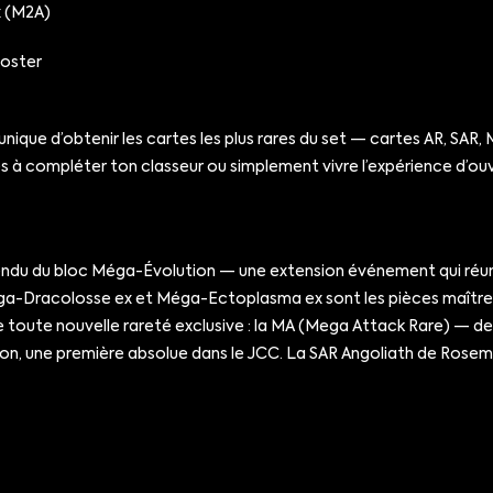
 (M2A)
ooster
que d’obtenir les cartes les plus rares du set — cartes AR, SAR
es à compléter ton classeur ou simplement vivre l’expérience d’o
endu du bloc Méga-Évolution — une extension événement qui réun
 Méga-Dracolosse ex et Méga-Ectoplasma ex sont les pièces maîtr
ne toute nouvelle rareté exclusive : la MA (Mega Attack Rare) — 
ation, une première absolue dans le JCC. La SAR Angoliath de Rosem