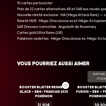
10 cartes par booster
Près de 22 cartes alternatives AR et SAR aux visuels sp
Nouvelle rareté exclusive : MA (Mega Attack Rare) — 
Rareté MUR : Méga-Dracolosse ex et Méga-Ectoplasm
SAR Dresseur convoitée : Angoliath de Rosemary
Cartes gold Ultra Rares (UR)
Pokémon vedettes : Méga-Dracolosse ex, Méga-Ectopl
VOUS POURRIEZ AUSSI AIMER
RUPTURE
STOCK
BOOSTER BLISTER REGNE DE
BOOSTER BLISTE
GLACE – EB6- FRANCAIS 2021
FUSION – EB8 – F
POKEMON
POKEMON
31,90
€
59,90