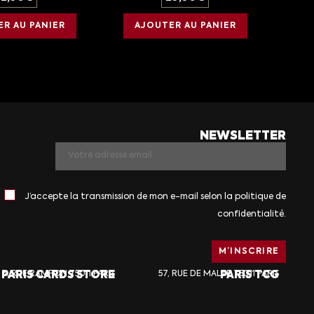
R AU PANIER
AJOUTER AU PANIER
NEWSLETTER
J’accepte la transmission de mon e-mail selon la politique de
confidentialité.
PARIS CARDS STORE
6, RUE RAMPON 75011 PARIS
57, RUE DE MALTE 75011 PARIS
PARIS TCG