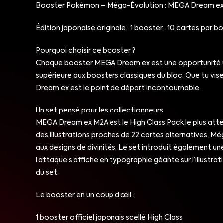
Booster Pokémon – Méga-Évolution : MEGA Dream ex
Édition japonaise originale · 1 booster · 10 cartes par b
Pourquoi choisir ce booster ?
Chaque booster MEGA Dream ex est une opportunité uni
supérieure aux boosters classiques du bloc. Que tu vis
Dream ex est le point de départ incontournable.
Un set pensé pour les collectionneurs
MEGA Dream ex M2A est le High Class Pack le plus att
des illustrations proches de 22 cartes alternatives.
aux designs de divinités. Le set introduit également u
l’attaque s’affiche en typographie géante sur l’illustr
du set.
Le booster en un coup d’œil :
1 booster officiel japonais scellé High Class