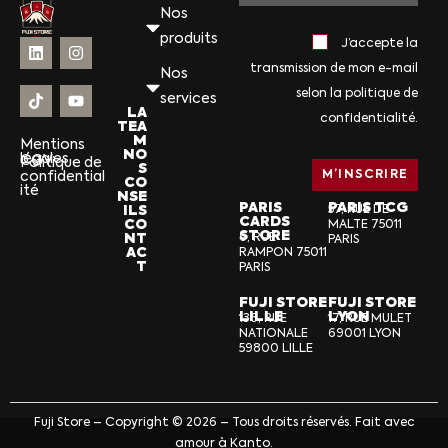
Nos
produits
J’accepte la
transmission de mon e-mail
Nos
selon la politique de
services
LA
confidentialité.
TEA
M
Mentions
NO
légales
CGV
Politique de
S
confidential
CO
ité
NSE
PARIS
PARIS TCG
ILS
57, RUE DE
CARDS
CO
MALTE 75011
STORE
NT
6, RUE
PARIS
AC
RAMPON 75011
T
PARIS
FUJI STORE
FUJI STORE
LILLE
LYON
136, RUE
17, RUE MULET
NATIONALE
69001 LYON
59800 LILLE
Fuji Store – Copyright © 2026 – Tous droits réservés. Fait avec
amour à Kanto.