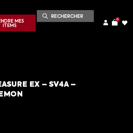
0
ENDRE MES
ITEMS
ASURE EX – SV4A –
KEMON