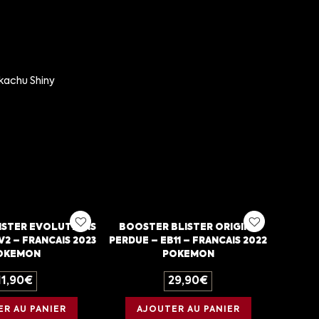
ikachu Shiny
ISTER EVOLUTIONS
BOOSTER BLISTER ORIGINE
V2 – FRANCAIS 2023
PERDUE – EB11 – FRANCAIS 2022
OKEMON
POKEMON
11,90
€
29,90
€
R AU PANIER
AJOUTER AU PANIER