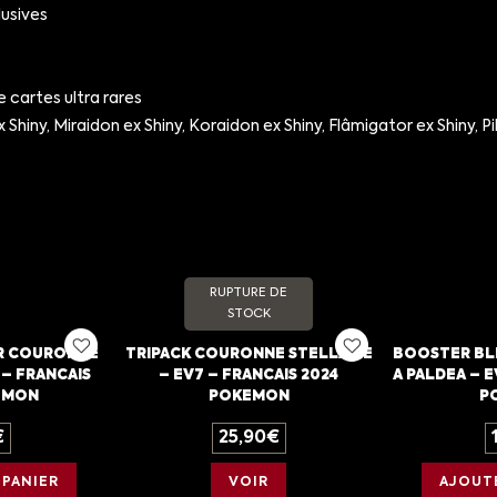
lusives
cartes ultra rares
iny, Miraidon ex Shiny, Koraidon ex Shiny, Flâmigator ex Shiny, P
RUPTURE DE
STOCK
R COURONNE
TRIPACK COURONNE STELLAIRE
BOOSTER BL
 – FRANCAIS
– EV7 – FRANCAIS 2024
A PALDEA – E
EMON
POKEMON
P
€
25,90
€
 PANIER
VOIR
AJOUTE