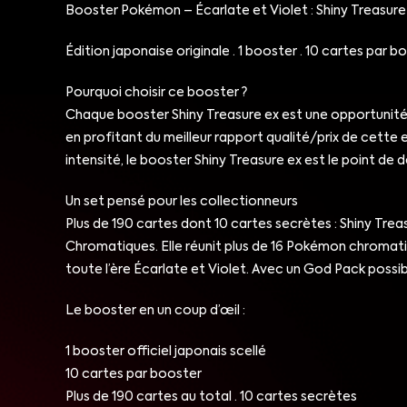
Booster Pokémon – Écarlate et Violet : Shiny Treasure
Édition japonaise originale · 1 booster · 10 cartes par b
Pourquoi choisir ce booster ?
Chaque booster Shiny Treasure ex est une opportunité 
en profitant du meilleur rapport qualité/prix de cette
intensité, le booster Shiny Treasure ex est le point de
Un set pensé pour les collectionneurs
Plus de 190 cartes dont 10 cartes secrètes : Shiny Tre
Chromatiques. Elle réunit plus de 16 Pokémon chromatiq
toute l’ère Écarlate et Violet. Avec un God Pack poss
Le booster en un coup d’œil :
1 booster officiel japonais scellé
10 cartes par booster
Plus de 190 cartes au total · 10 cartes secrètes