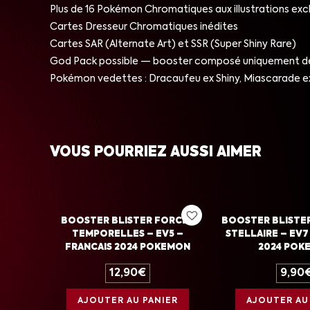
Plus de 16 Pokémon Chromatiques aux illustrations exc
Cartes Dresseur Chromatiques inédites
Cartes SAR (Alternate Art) et SSR (Super Shiny Rare)
God Pack possible — booster composé uniquement de 
Pokémon vedettes : Dracaufeu ex Shiny, Miascarade ex Sh
VOUS POURRIEZ AUSSI AIMER
BOOSTER BLISTER FORCES
BOOSTER BLISTE
TEMPORELLES – EV5 –
STELLAIRE – EV7
FRANCAIS 2024 POKEMON
2024 POK
12,90
€
9,90
AJOUTER AU PANIER
AJOUTER AU