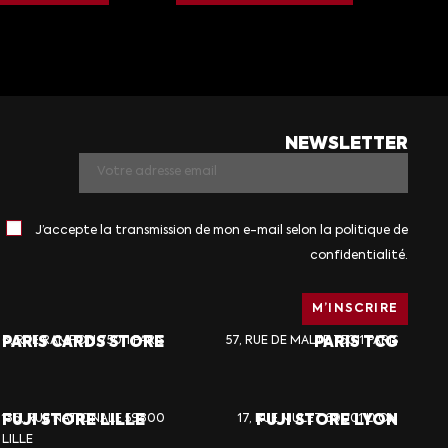
NEWSLETTER
J’accepte la transmission de mon e-mail selon la politique de
confidentialité.
PARIS CARDS STORE
6, RUE RAMPON 75011 PARIS
57, RUE DE MALTE 75011 PARIS
PARIS TCG
FUJI STORE LILLE
136, RUE NATIONALE 59800
17, RUE MULET 69001 LYON
FUJI STORE LYON
LILLE