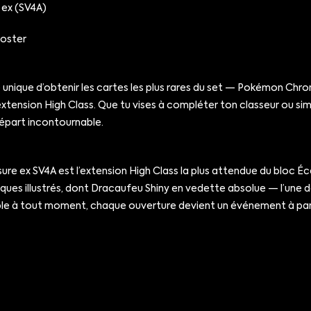
 ex (SV4A)
ooster
unique d’obtenir les cartes les plus rares du set — Pokémon Chro
 extension High Class. Que tu vises à compléter ton classeur ou s
 départ incontournable.
asure ex SV4A est l’extension High Class la plus attendue du bloc
ues illustrés, dont Dracaufeu Shiny en vedette absolue — l’une de
ible à tout moment, chaque ouverture devient un événement à par