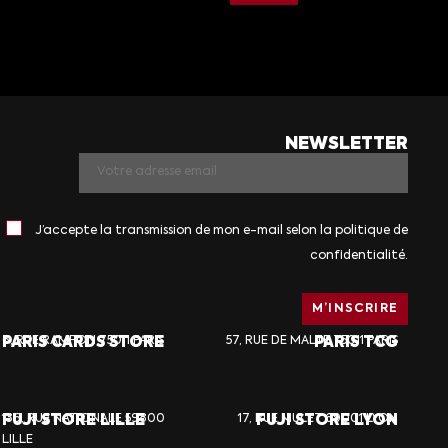
NEWSLETTER
J’accepte la transmission de mon e-mail selon la politique de
confidentialité.
PARIS CARDS STORE
6, RUE RAMPON 75011 PARIS
57, RUE DE MALTE 75011 PARIS
PARIS TCG
FUJI STORE LILLE
136, RUE NATIONALE 59800
17, RUE MULET 69001 LYON
FUJI STORE LYON
LILLE