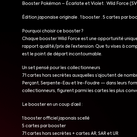
Booster Pokémon – Écarlate et Violet : Wild Force (S
Édition japonaise originale · 1 booster · 5 cartes par bo
Pourquoi choisir ce booster ?
Chaque booster Wild Force est une opportunité unique d
rapport qualité/prix de l’extension. Que tu vises à com
est le point de départ incontournable.
Un set pensé pour les collectionneurs
71 cartes hors secrètes auxquelles s’ajoutent de nomb
Perçant, Serpente-Eau et Ire-Foudre — dans leurs forme
collectionneurs, figurent parmi les cartes les plus co
Le booster en un coup d’œil :
1 booster officiel japonais scellé
5 cartes par booster
71 cartes hors secrètes + cartes AR, SAR et UR