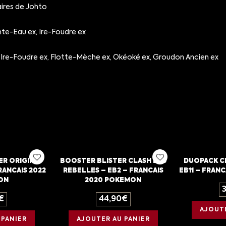
ires de Johto
nte-Eau ex, Ire-Foudre ex
Ire-Foudre ex, Flotte-Mèche ex, Okéoké ex, Groudon Ancien ex
ER ORIGINE
BOOSTER BLISTER CLASH DES
DUOPACK C
RANCAIS 2022
REBELLES – EB2 – FRANCAIS
EB11 – FRAN
ON
2020 POKEMON
€
44,90
€
AJOUTE
 PANIER
AJOUTER AU PANIER