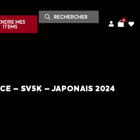
0
ENDRE MES
ITEMS
E – SV5K – JAPONAIS 2024