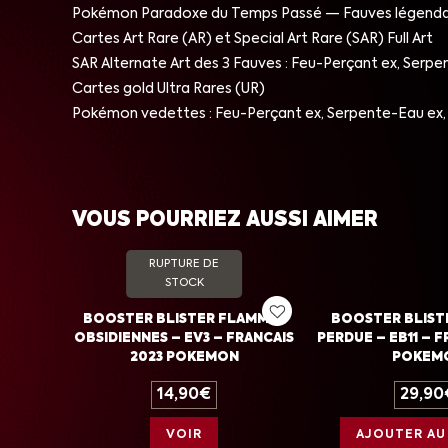
Pokémon Paradoxe du Temps Passé — Fauves légenda
Cartes Art Rare (AR) et Special Art Rare (SAR) Full Art
SAR Alternate Art des 3 Fauves : Feu-Perçant ex, Serpe
Cartes gold Ultra Rares (UR)
Pokémon vedettes : Feu-Perçant ex, Serpente-Eau ex, 
VOUS POURRIEZ AUSSI AIMER
RUPTURE DE
STOCK
BOOSTER BLISTER FLAMMES
BOOSTER BLIST
OBSIDIENNES – EV3 – FRANCAIS
PERDUE – EB11 – F
2023 POKEMON
POKEM
14,90
€
29,90
VOIR
AJOUTER AU