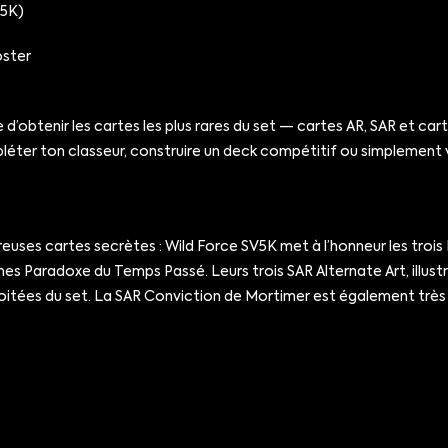
V5K)
oster
’obtenir les cartes les plus rares du set — cartes AR, SAR et car
pléter ton classeur, construire un deck compétitif ou simplement v
reuses cartes secrètes : Wild Force SV5K met à l’honneur les troi
s Paradoxe du Temps Passé. Leurs trois SAR Alternate Art, illust
nvoitées du set. La SAR Conviction de Mortimer est également trè