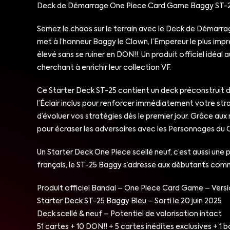
Deck de Démarrage One Piece Card Game Baggy ST-25 
Semez le chaos sur le terrain avec le Deck de Démarrag
met à l’honneur Baggy le Clown, l’Empereur le plus imp
élevé sans se ruiner en DON!!. Un produit officiel idéa
cherchant à enrichir leur collection VF.
Ce Starter Deck ST-25 contient un deck préconstruit de
l’Éclair inclus pour renforcer immédiatement votre stra
d’évoluer vos stratégies dès le premier jour. Grâce aux 
pour écraser les adversaires avec les Personnages du Cr
Un Starter Deck One Piece scellé neuf, c’est aussi une
français, le ST-25 Baggy s’adresse aux débutants com
Produit officiel Bandai – One Piece Card Game – Versi
Starter Deck ST-25 Baggy Bleu – Sorti le 20 juin 2025
Deck scellé & neuf – Potentiel de valorisation intact
51 cartes + 10 DON!! + 5 cartes inédites exclusives + 1 