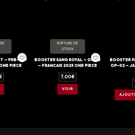
 DE
RUPTURE DE
STOCK
T – PRB-01 –
BOOSTER SANG ROYAL – OP-10
BOOSTER P
ONE PIECE
– FRANCAIS 2025 ONE PIECE
OP-02 – JA
€
7,00
€
VOIR
AJOUTE