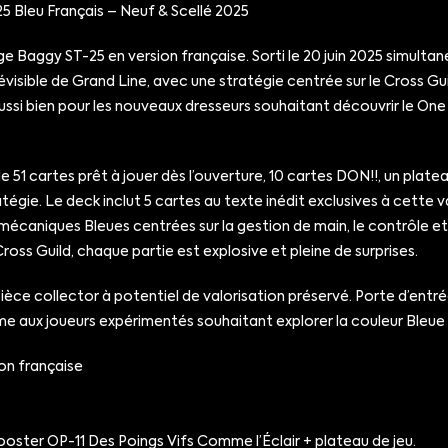
Bleu Français – Neuf & Scellé 2025
e Baggy ST-25 en version française. Sorti le 20 juin 2025 simulta
révisible de Grand Line, avec une stratégie centrée sur le Cross G
l aussi bien pour les nouveaux dresseurs souhaitant découvrir le O
 51 cartes prêt à jouer dès l’ouverture, 10 cartes DON!!, un plat
tégie. Le deck inclut 5 cartes au texte inédit exclusives à cette 
mécaniques Bleues centrées sur la gestion de main, le contrôle et 
oss Guild, chaque partie est explosive et pleine de surprises.
 pièce collector à potentiel de valorisation préservé. Porte d’ent
me aux joueurs expérimentés souhaitant explorer la couleur Bleu
on française
booster OP-11 Des Poings Vifs Comme l’Éclair + plateau de jeu.