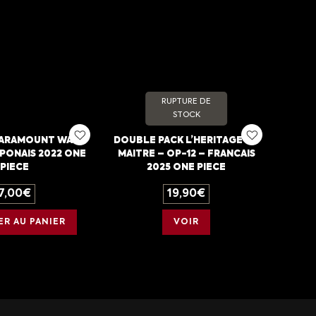
RUPTURE DE
STOCK
ARAMOUNT WAR –
DOUBLE PACK L’HERITAGE DU
PONAIS 2022 ONE
MAITRE – OP-12 – FRANCAIS
PIECE
2025 ONE PIECE
7,00
€
19,90
€
R AU PANIER
VOIR