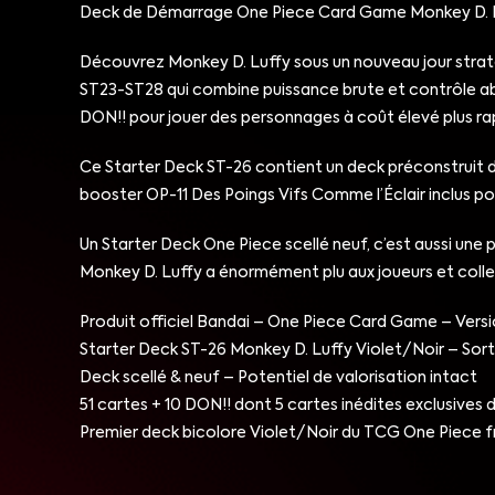
Deck de Démarrage One Piece Card Game Monkey D. Luf
Découvrez Monkey D. Luffy sous un nouveau jour straté
ST23-ST28 qui combine puissance brute et contrôle abso
DON!! pour jouer des personnages à coût élevé plus ra
Ce Starter Deck ST-26 contient un deck préconstruit de 
booster OP-11 Des Poings Vifs Comme l’Éclair inclus p
Un Starter Deck One Piece scellé neuf, c’est aussi une 
Monkey D. Luffy a énormément plu aux joueurs et collect
Produit officiel Bandai – One Piece Card Game – Versi
Starter Deck ST-26 Monkey D. Luffy Violet/Noir – Sorti 
Deck scellé & neuf – Potentiel de valorisation intact
51 cartes + 10 DON!! dont 5 cartes inédites exclusives 
Premier deck bicolore Violet/Noir du TCG One Piece f