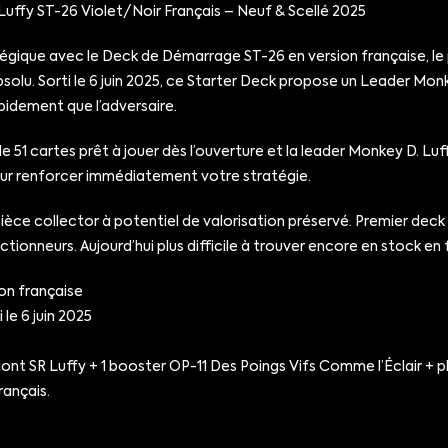
fy ST-26 Violet/Noir Français – Neuf & Scellé 2025
gique avec le Deck de Démarrage ST-26 en version française, le p
lu. Sorti le 6 juin 2025, ce Starter Deck propose un Leader Monk
pidement que l’adversaire.
51 cartes prêt à jouer dès l’ouverture et la leader Monkey D. Luf
our renforcer immédiatement votre stratégie.
pièce collector à potentiel de valorisation préservé. Premier deck
ionneurs. Aujourd’hui plus difficile à trouver encore en stock en f
on française
le 6 juin 2025
dont SR Luffy + 1 booster OP-11 Des Poings Vifs Comme l’Éclair + p
rançais.