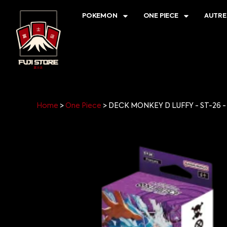
POKEMON
ONE PIECE
AUTRE
Home
>
One Piece
>
DECK MONKEY D LUFFY - ST-26 -