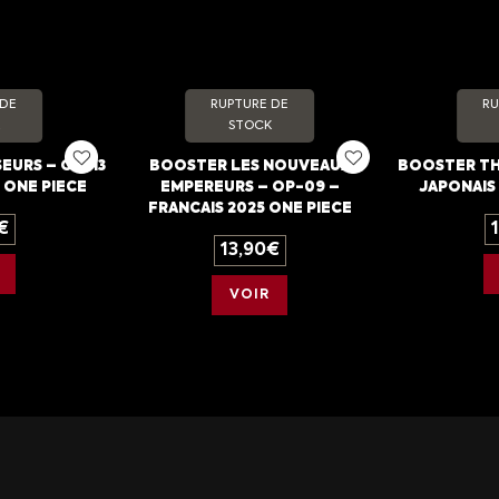
 DE
RUPTURE DE
RU
STOCK
EURS – OP-13
BOOSTER LES NOUVEAUX
BOOSTER THE
 ONE PIECE
EMPEREURS – OP-09 –
JAPONAIS 
FRANCAIS 2025 ONE PIECE
€
13,90
€
VOIR