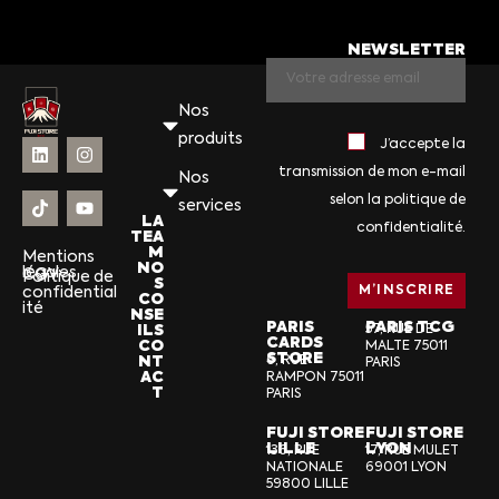
NEWSLETTER
Nos
produits
J’accepte la
transmission de mon e-mail
Nos
selon la politique de
services
LA
confidentialité.
TEA
M
Mentions
NO
légales
CGV
Politique de
S
confidential
CO
ité
NSE
PARIS
PARIS TCG
ILS
57, RUE DE
CARDS
CO
MALTE 75011
STORE
NT
6, RUE
PARIS
AC
RAMPON 75011
T
PARIS
FUJI STORE
FUJI STORE
LILLE
LYON
136, RUE
17, RUE MULET
NATIONALE
69001 LYON
59800 LILLE