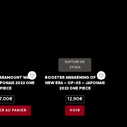
RUPTURE DE
STOCK
ARAMOUNT WAR –
BOOSTER AWAKENING OF THE
PONAIS 2022 ONE
NEW ERA – OP-05 – JAPONAIS
PIECE
2023 ONE PIECE
7,00
€
12,90
€
R AU PANIER
VOIR