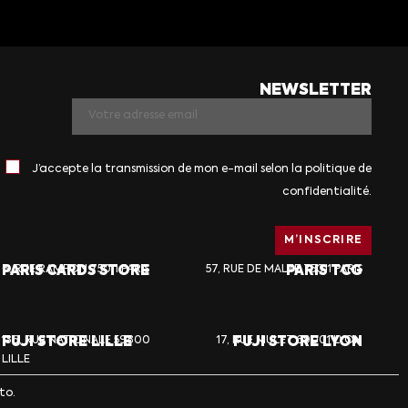
NEWSLETTER
J’accepte la transmission de mon e-mail selon la politique de
confidentialité.
PARIS CARDS STORE
6, RUE RAMPON 75011 PARIS
57, RUE DE MALTE 75011 PARIS
PARIS TCG
FUJI STORE LILLE
136, RUE NATIONALE 59800
17, RUE MULET 69001 LYON
FUJI STORE LYON
LILLE
to.