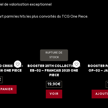
iel de valorisation exceptionnel
Art parmi les hits les plus convoités du TCG One Piece.
RUPTURE DE
STOCK
CRISIS – EB-
BOOSTER 25TH COLLECTION –
BOOSTER P
26 ONE PIECE
EB-02 – FRANCAIS 2025 ONE
OP-02 – JA
PIECE
€
19,90
€
 PANIER
VOIR
AJOUTE