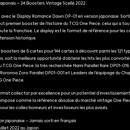
ponais – 24 Boosters Vintage Scellé 2022
avec le Display Romance Dawn OP-01 en version japonaise. Sorti e
t premier booster de l’histoire du TCG One Piece, celui qui a tout
oute la franchise. Le display est le format de référence pour les co
tension historique.
oosters de 6 cartes pour 144 cartes à découvrir parmi les 121 t
 soit la meilleure opportunité d’obtenir les hits les plus convoité
 du TCG One Piece, la très recherchée Nami Parallel Rare OP01-016
Roronoa Zoro Parallel OP01-001 et Leaders de l’équipage du Chape
CG One Piece.
format collector par excellence pour un potentiel d’investissemen
 s’impose comme la référence absolue du marché vintage One Piec
ur les collectionneurs et investisseurs les plus avisés.
n japonaise – Jamais sorti en français
illet 2022 au Japon