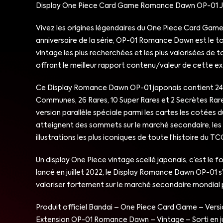
Display One Piece Card Game Romance Dawn OP-01 Ja
Vivez les origines légendaires du One Piece Card Game 
anniversaire de la série, OP-01 Romance Dawn est le tou
vintage les plus recherchées et les plus valorisées de t
offrant le meilleur rapport contenu/valeur de cette ex
Ce Display Romance Dawn OP-01 japonais contient 24 b
Communes, 26 Rares, 10 Super Rares et 2 Secrètes Rares,
version parallèle spéciale parmi les cartes les cotées
atteignent des sommets sur le marché secondaire, les 
illustrations les plus iconiques de toute l’histoire du T
Un display One Piece vintage scellé japonais, c’est le 
lancé en juillet 2022, le Display Romance Dawn OP-01
valoriser fortement sur le marché secondaire mondial po
Produit officiel Bandai – One Piece Card Game – Versio
Extension OP-01 Romance Dawn – Vintage – Sorti en ju