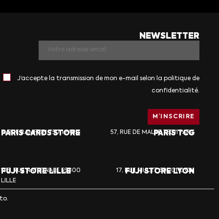
NEWSLETTER
J’accepte la transmission de mon e-mail selon la politique de
confidentialité.
PARIS CARDS STORE
6, RUE RAMPON 75011 PARIS
57, RUE DE MALTE 75011 PARIS
PARIS TCG
FUJI STORE LILLE
136, RUE NATIONALE 59800
17, RUE MULET 69001 LYON
FUJI STORE LYON
LILLE
to.