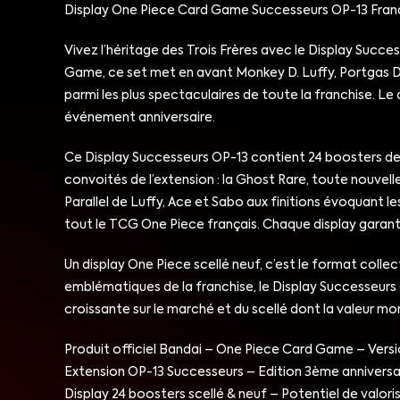
Display One Piece Card Game Successeurs OP-13 Franç
Vivez l’héritage des Trois Frères avec le Display Succ
Game, ce set met en avant Monkey D. Luffy, Portgas D.
parmi les plus spectaculaires de toute la franchise. Le
événement anniversaire.
Ce Display Successeurs OP-13 contient 24 boosters de 12 
convoités de l’extension : la Ghost Rare, toute nouvel
Parallel de Luffy, Ace et Sabo aux finitions évoquant 
tout le TCG One Piece français. Chaque display garantit
Un display One Piece scellé neuf, c’est le format collec
emblématiques de la franchise, le Display Successeur
croissante sur le marché et du scellé dont la valeur m
Produit officiel Bandai – One Piece Card Game – Versi
Extension OP-13 Successeurs – Edition 3ème anniversai
Display 24 boosters scellé & neuf – Potentiel de valor