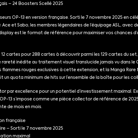
ais – 24 Boosters Scellé 2025
esseurs OP-13 en version française. Sorti le 7 novembre 2025 en c
 Ace et Sabo, les membres légendaires de l’équipage ASL, avec d
 display est le format de référence pour maximiser vos chances d’o
cartes pour 288 cartes à découvrir parmi les 129 cartes du set, so
le rareté inédite au traitement visuel translucide jamais vu dans 
les flammes rouges exclusives à cette extension, et la Manga Rare 
 un quota minimum de hits sur l’ensemble de la boîte pour les coll
tor par excellence pour un potentiel d’investissement maximal. Ext
s OP-13 s’impose comme une pièce collector de référence de 202
onte de mois en mois.
on française
re – Sorti le 7 novembre 2025
isation maximal