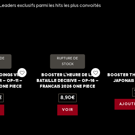
eaders exclusifs parmi les hits les plus convoités
 DE
RUPTURE DE
STOCK
OINGS VIFS
BOOSTER L’HEURE DE LA
BOOSTER THE
 – OP-11 –
BATAILLE DECISIVE – OP-16 –
JAPONAIS 
ONE PIECE
FRANCAIS 2026 ONE PIECE
€
8,90
€
AJOUTE
VOIR