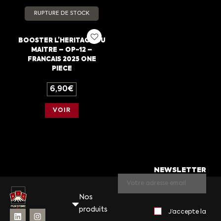
RUPTURE DE STOCK
BOOSTER L’HERITAGE DU
MAITRE – OP-12 –
FRANCAIS 2025 ONE
PIECE
6,90
€
VOIR
NEWSLETTER
Nos
produits
J’accepte la