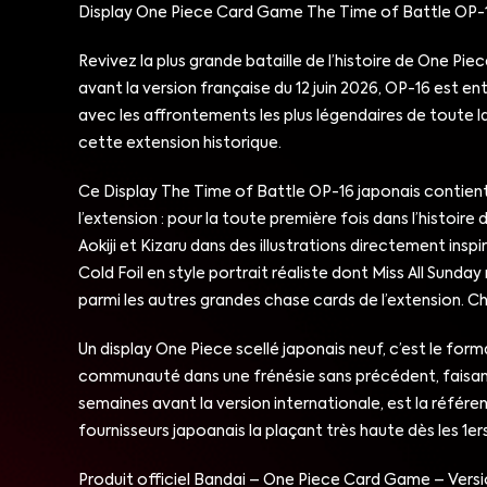
Display One Piece Card Game The Time of Battle OP-1
Revivez la plus grande bataille de l’histoire de One Pi
avant la version française du 12 juin 2026, OP-16 est 
avec les affrontements les plus légendaires de toute la
cette extension historique.
Ce Display The Time of Battle OP-16 japonais contient 2
l’extension : pour la toute première fois dans l’histo
Aokiji et Kizaru dans des illustrations directement in
Cold Foil en style portrait réaliste dont Miss All Sun
parmi les autres grandes chase cards de l’extension. Ch
Un display One Piece scellé japonais neuf, c’est le for
communauté dans une frénésie sans précédent, faisant d
semaines avant la version internationale, est la référen
fournisseurs japoanais la plaçant très haute dès les 1er
Produit officiel Bandai – One Piece Card Game – Versi