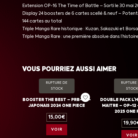
Extension OP-16 The Time of Battle – Sorti le 30 mai 
Display 24 boosters de 6 cartes scellé & neuf – Potent
144 cartes au total
Triple Manga Rare historique : Kuzan, Sakazuki et Borsal
Triple Manga Rare : une première absolue dans l’histoi
VOUS POURRIEZ AUSSI AIMER
RUPTURE DE
RUPTURE
STOCK
STOCK
BOOSTER THE BEST – PRB-01 –
DOUBLE PACK L’
JAPONAIS 2024 ONE PIECE
MAITRE – OP-12 
2025 ONE 
15,00
€
19,90
VOIR
VOIR