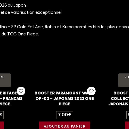
2026 au Japon
iel de valorisation exceptionnel
ino + SP Cold Foil Ace, Robin et Kuma parmi les hits les plus convo
re du TCG One Piece.
 DE
RU
HERITAGE DU
BOOSTER PARAMOUNT WAR –
BOOST
– FRANCAIS
OP-02 – JAPONAIS 2022 ONE
COLLECT
PIECE
PIECE
JAPONAIS 
€
7,00
€
AJOUTER AU PANIER