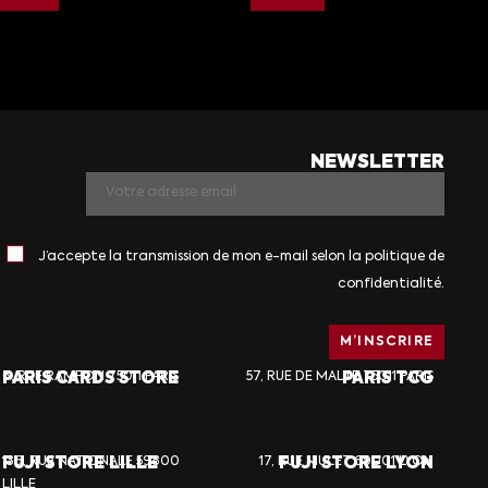
NEWSLETTER
J’accepte la transmission de mon e-mail selon la politique de
confidentialité.
PARIS CARDS STORE
6, RUE RAMPON 75011 PARIS
57, RUE DE MALTE 75011 PARIS
PARIS TCG
FUJI STORE LILLE
136, RUE NATIONALE 59800
17, RUE MULET 69001 LYON
FUJI STORE LYON
LILLE