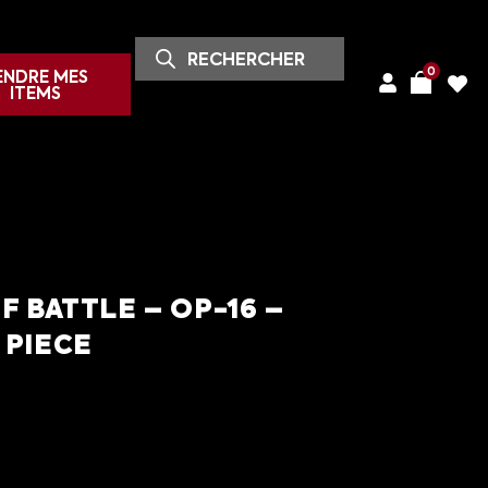
0
ENDRE MES
ITEMS
F BATTLE – OP-16 –
 PIECE