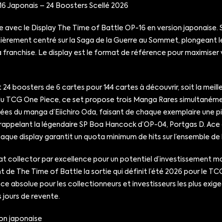
6 Japonais – 24 Boosters Scellé 2026
ece avec le Display The Time of Battle OP-16 en version japonaise.
entièrement centré sur la Saga de la Guerre au Sommet, plongeant
 franchise. Le display est le format de référence pour maximiser v
4 boosters de 6 cartes pour 144 cartes à découvrir, soit la meille
ire du TCG One Piece, ce set propose trois Manga Rares simultanéme
spirées du manga d’Eiichiro Oda, faisant de chaque exemplaire une 
day rappelant la légendaire SP Boa Hancock d’OP-04, Portgas D. A
aque display garantit un quota minimum de hits sur l’ensemble de l
mat collector par excellence pour un potentiel d’investissement m
e The Time of Battle la sortie qui définit l’été 2026 pour le TCG
ce absolue pour les collectionneurs et investisseurs les plus exige
s jours de revente.
on japonaise