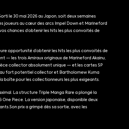
 Sorti le 30 mai 2026 au Japon, soit deux semaines
 les joueurs au cœur des arcs Impel Down et Marineford
os chances d’obtenir les hits les plus convoités de
ure opportunité d’obtenir les hits les plus convoités de
nt — les trois Amiraux originaux de Marineford Akainu,
pièce collector absolument unique — et les cartes SP
ce au fort potentiel collector et Bartholomew Kuma
a boîte pour les collectionneurs les plus exigeants.
aximal. La structure Triple Manga Rare a plongé la
 One Piece. La version japonaise, disponible deux
ants.Son prix a grimpé dès sa sortie, avec les