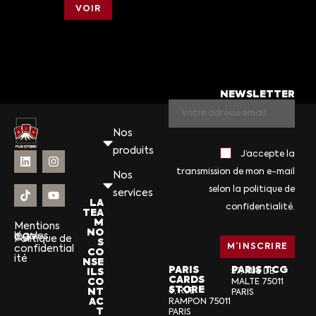
VOIR
NEWSLETTER
Nos
produits
J’accepte la
transmission de mon e-mail
Nos
selon la politique de
services
LA
confidentialité.
TEA
M
Mentions
NO
légales
CGV
Politique de
S
confidential
CO
ité
NSE
PARIS
PARIS TCG
ILS
57, RUE DE
CARDS
CO
MALTE 75011
STORE
NT
6, RUE
PARIS
AC
RAMPON 75011
T
PARIS