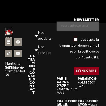
NEWSLETTER
Nos
produits
J’accepte la
transmission de mon e-mail
Nos
selon la politique de
services
LA
confidentialité.
TEA
M
Mentions
NO
légales
CGV
Politique de
S
confidential
CO
ité
NSE
PARIS
PARIS TCG
ILS
57, RUE DE
CARDS
CO
MALTE 75011
STORE
NT
6, RUE
PARIS
AC
RAMPON 75011
T
PARIS
FUJI STORE
FUJI STORE
LILLE
LYON
136, RUE
17, RUE MULET