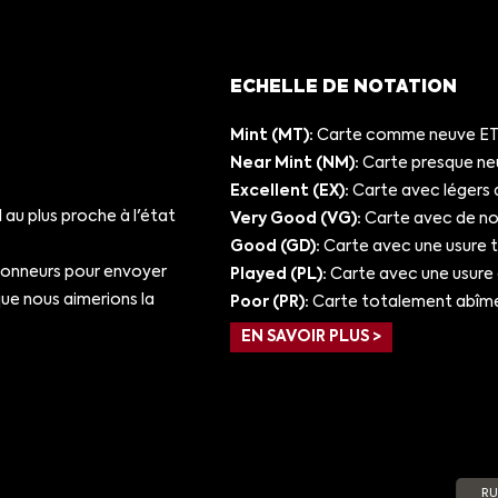
ECHELLE DE NOTATION
Mint (MT):
Carte comme neuve ET/
Near Mint (NM):
Carte presque ne
Excellent (EX):
Carte avec légers 
au plus proche à l'état
Very Good (VG):
Carte avec de nom
Good (GD):
Carte avec une usure 
ionneurs pour envoyer
Played (PL):
Carte avec une usure
e nous aimerions la
Poor (PR):
Carte totalement abîm
EN SAVOIR PLUS >
RU