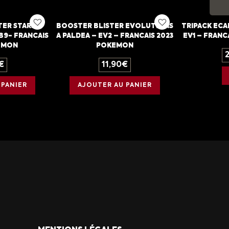
TER STARS
BOOSTER BLISTER EVOLUTIONS
TRIPACK ECA
B9- FRANCAIS
A PALDEA – EV2 – FRANCAIS 2023
EV1 – FRANC
EMON
POKEMON
€
11,90
€
 PANIER
AJOUTER AU PANIER