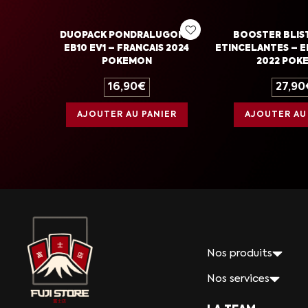
DUOPACK PONDRALUGON –
BOOSTER BLIS
EB10 EV1 – FRANCAIS 2024
ETINCELANTES – E
POKEMON
2022 POK
16,90
€
27,90
AJOUTER AU PANIER
AJOUTER AU
Nos produits
Nos services