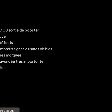
OU sortie de booster
uve
défauts
breux signes d’usures visibles
très marquée
 avancée très importante
ée
PTURE DE