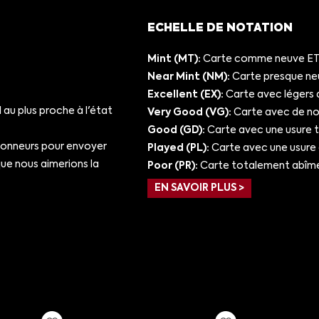
ECHELLE DE NOTATION
Mint (MT):
Carte comme neuve ET/
Near Mint (NM):
Carte presque ne
Excellent (EX):
Carte avec légers 
au plus proche à l'état
Very Good (VG):
Carte avec de nom
Good (GD):
Carte avec une usure 
ionneurs pour envoyer
Played (PL):
Carte avec une usure
e nous aimerions la
Poor (PR):
Carte totalement abîm
EN SAVOIR PLUS >