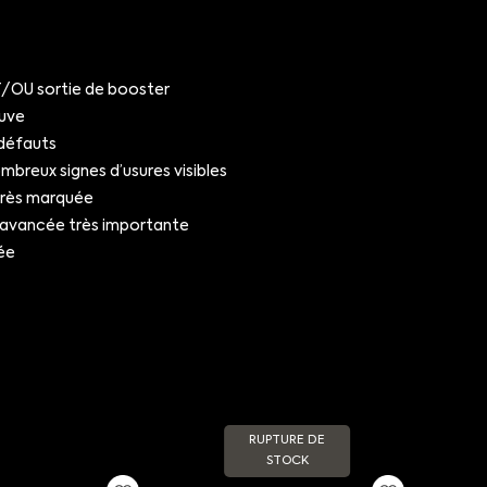
OU sortie de booster
uve
défauts
breux signes d’usures visibles
très marquée
 avancée très importante
ée
RUPTURE DE
STOCK