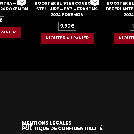
YTRA – EB9
BOOSTER BLISTER COURONNE
BOOSTER BL
2024 POKEMON
STELLAIRE – EV7 – FRANCAIS
DEFERLANTES
2024 POKEMON
202
€
9,90
€
 PANIER
AJOUTER AU PANIER
AJOUTE
MENTIONS LÉGALES
CGV
POLITIQUE DE CONFIDENTIALITÉ