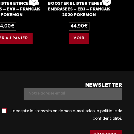
ISTER ETINCELLES
BOOSTER BLISTER TENEBRES
 – EV8 – FRANCAIS
EMBRASEES – EB3 – FRANCAIS
4 POKEMON
2020 POKEMON
14,00
€
44,90
€
R AU PANIER
VOIR
NEWSLETTER
J’accepte la transmission de mon e-mail selon la politique de
confidentialité.