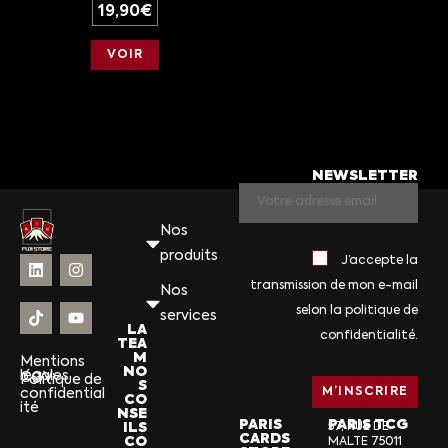
19,90
€
VOIR
NEWSLETTER
Nos
produits
J’accepte la
transmission de mon e-mail
Nos
selon la politique de
services
LA
confidentialité.
TEA
M
Mentions
NO
légales
CGV
Politique de
S
confidential
CO
ité
NSE
PARIS
PARIS TCG
ILS
57, RUE DE
CARDS
CO
MALTE 75011